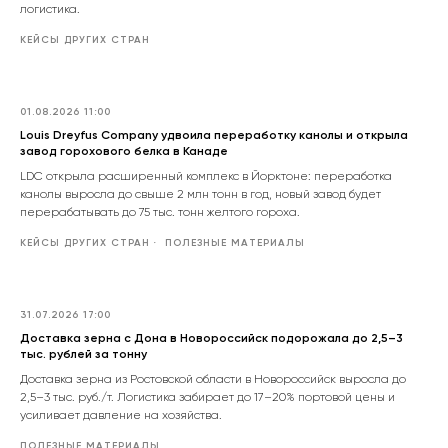
логистика.
КЕЙСЫ ДРУГИХ СТРАН
01.08.2026 11:00
Louis Dreyfus Company удвоила переработку канолы и открыла
завод горохового белка в Канаде
LDC открыла расширенный комплекс в Йорктоне: переработка
канолы выросла до свыше 2 млн тонн в год, новый завод будет
перерабатывать до 75 тыс. тонн желтого гороха.
КЕЙСЫ ДРУГИХ СТРАН
ПОЛЕЗНЫЕ МАТЕРИАЛЫ
31.07.2026 17:00
Доставка зерна с Дона в Новороссийск подорожала до 2,5–3
тыс. рублей за тонну
Доставка зерна из Ростовской области в Новороссийск выросла до
2,5–3 тыс. руб./т. Логистика забирает до 17–20% портовой цены и
усиливает давление на хозяйства.
ПОЛЕЗНЫЕ МАТЕРИАЛЫ