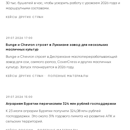
30 тыс. бушелей в час, чтобы ускорить работу с урожаем 2026 года и
маршрутными составами.
КЕЙСЫ ДРУГИХ СТРАН
29.07.2026 17:00
Bunge и Chevron строят в Луизиане завод для нескольких
масличных культур
Bunge и Chevron строят в Дестрехане маслоперерабатывающий
завод для сои, озимого рапса, CoverCress и других масличных
культур. Запуск планируется в 2026 году.
КЕЙСЫ ДРУГИХ СТРАН
ПОЛЕЗНЫЕ МАТЕРИАЛЫ
29.07.2026 15:00
Аграриям Бурятии перечислили 324 млн рублей господдержки
К 23 июля аграрии Бурятии получили 324,08 млн рублей
господдержки. Это около 31% годового лимита на развитие АПК и
сельских территорий.