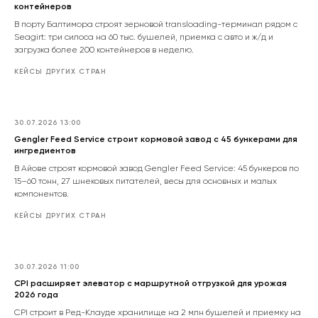
контейнеров
В порту Балтимора строят зерновой transloading-терминал рядом с
Seagirt: три силоса на 60 тыс. бушелей, приемка с авто и ж/д и
загрузка более 200 контейнеров в неделю.
КЕЙСЫ ДРУГИХ СТРАН
30.07.2026 13:00
Gengler Feed Service строит кормовой завод с 45 бункерами для
ингредиентов
В Айове строят кормовой завод Gengler Feed Service: 45 бункеров по
15–60 тонн, 27 шнековых питателей, весы для основных и малых
компонентов.
КЕЙСЫ ДРУГИХ СТРАН
30.07.2026 11:00
CPI расширяет элеватор с маршрутной отгрузкой для урожая
2026 года
CPI строит в Ред-Клауде хранилище на 2 млн бушелей и приемку на