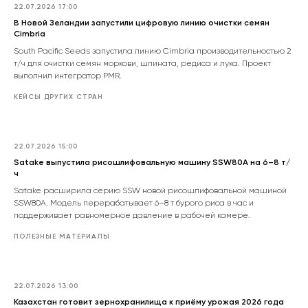
22.07.2026 17:00
В Новой Зеландии запустили цифровую линию очистки семян
Cimbria
South Pacific Seeds запустила линию Cimbria производительностью 2
т/ч для очистки семян моркови, шпината, редиса и лука. Проект
выполнил интегратор PMR.
КЕЙСЫ ДРУГИХ СТРАН
22.07.2026 15:00
Satake выпустила рисошлифовальную машину SSW80A на 6–8 т/
ч
Satake расширила серию SSW новой рисошлифовальной машиной
SSW80A. Модель перерабатывает 6–8 т бурого риса в час и
поддерживает равномерное давление в рабочей камере.
ПОЛЕЗНЫЕ МАТЕРИАЛЫ
22.07.2026 13:00
Казахстан готовит зернохранилища к приёму урожая 2026 года