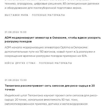
техника, агродроны, цифровые решения, 83 селекционные делянки
и оборудование для послеуборочной подготовки зерна.
ВЫСТАВКИ МИРА
ПОЛЕЗНЫЕ МАТЕРИАЛЫ
01.08.2026 15:00
ADM модернизирует элеватор в Оклахоме, чтобы вдвое ускорить
разгрузку поездов
ADM начала модернизацию элеватора Optima в Оклахоме:
дополнительные пути на 150 вагонов, новый пункт ж/д разгрузки и
сокращение времени разгрузки поездов примерно на 50%.
КЕЙСЫ ДРУГИХ СТРАН
ПОЛЕЗНЫЕ МАТЕРИАЛЫ
01.08.2026 13:00
Телангана рассматривает сеть силосов для риса-сырца в 20
точках
Индийский штат Телангана изучает проект сети силосов для риса-
сырца: 20 точек, начальная вместимость 50 тыс. тонн,
автоматизированная приемка, датчики и железнодорожная