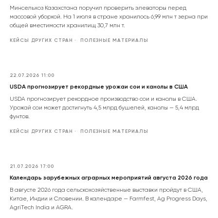
Минсельхоз Казахстана поручил проверить элеваторы перед
массовой уборкой. На 1 июля в стране хранилось 6,99 млн т зерна при
общей вместимости хранилищ 30,7 млн т.
КЕЙСЫ ДРУГИХ СТРАН
ПОЛЕЗНЫЕ МАТЕРИАЛЫ
22.07.2026 11:00
USDA прогнозирует рекордные урожаи сои и канолы в США
USDA прогнозирует рекордное производство сои и канолы в США.
Урожай сои может достигнуть 4,5 млрд бушелей, канолы — 5,4 млрд
фунтов.
КЕЙСЫ ДРУГИХ СТРАН
ПОЛЕЗНЫЕ МАТЕРИАЛЫ
21.07.2026 17:00
Календарь зарубежных аграрных мероприятий августа 2026 года
В августе 2026 года сельскохозяйственные выставки пройдут в США,
Китае, Индии и Словении. В календаре — Farmfest, Ag Progress Days,
AgriTech India и AGRA.