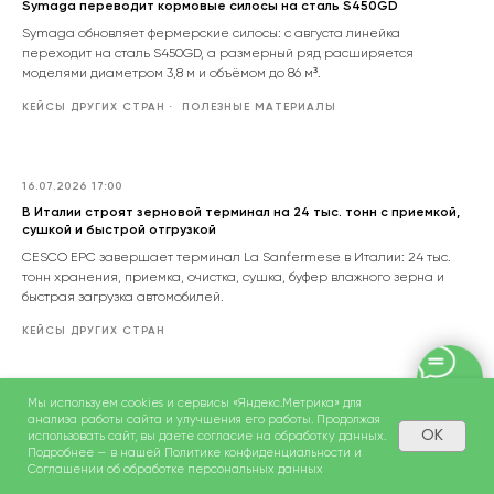
Symaga переводит кормовые силосы на сталь S450GD
Symaga обновляет фермерские силосы: с августа линейка
переходит на сталь S450GD, а размерный ряд расширяется
моделями диаметром 3,8 м и объёмом до 86 м³.
КЕЙСЫ ДРУГИХ СТРАН
ПОЛЕЗНЫЕ МАТЕРИАЛЫ
16.07.2026 17:00
В Италии строят зерновой терминал на 24 тыс. тонн с приемкой,
сушкой и быстрой отгрузкой
CESCO EPC завершает терминал La Sanfermese в Италии: 24 тыс.
тонн хранения, приемка, очистка, сушка, буфер влажного зерна и
быстрая загрузка автомобилей.
КЕЙСЫ ДРУГИХ СТРАН
Мы используем cookies и сервисы «Яндекс.Метрика» для
16.07.2026 15:00
анализа работы сайта и улучшения его работы. Продолжая
OK
Экспорт российской пшеницы в Южную Корею в июне вырос
использовать сайт, вы даете согласие на обработку данных.
Подробнее — в нашей
Политике конфиденциальности
и
вдвое
Соглашении об обработке персональных данных
В июне 2026 года поставки российской пшеницы в Южную Корею