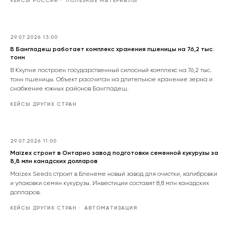
КЕЙСЫ РОССИИ
ПОЛЕЗНЫЕ МАТЕРИАЛЫ
29.07.2026 13:00
В Бангладеш работает комплекс хранения пшеницы на 76,2 тыс.
тонн
В Кхулне построен государственный силосный комплекс на 76,2 тыс.
тонн пшеницы. Объект рассчитан на длительное хранение зерна и
снабжение южных районов Бангладеш.
КЕЙСЫ ДРУГИХ СТРАН
29.07.2026 11:00
Maizex строит в Онтарио завод подготовки семенной кукурузы за
8,8 млн канадских долларов
Maizex Seeds строит в Бленеме новый завод для очистки, калибровки
и упаковки семян кукурузы. Инвестиции составят 8,8 млн канадских
долларов.
КЕЙСЫ ДРУГИХ СТРАН
АВТОМАТИЗАЦИЯ