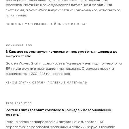
Bühler расширила линейку очистителей сит для мельничных
рассевов. NovaBlue II обнаруживается визуально и магнитными
системами, а NovaWhite выпускается как экономичное немагнитное
исполнение.
ПОЛЕЗНЫЕ МАТЕРИАЛЫ
КЕЙСЫ ДРУГИХ СТРАН
20.07.2026 11:00
В Канзасе проектируют комплекс от переработки пшеницы до
выпуска хлеба
Golden Waves Grain проектирует в Гудленде мельницу примерно на
159 т муки в сутки и промышленную пекарню. Стоимость проекта
оценивается в 200–225 млн долларов.
КЕЙСЫ ДРУГИХ СТРАН
ПОЛЕЗНЫЕ МАТЕРИАЛЫ
19.07.2026 17:00
Perdue Farms готовит комплекс в Кофилде к возобновлению
работы
Perdue Farms планировала с 3 августа начать поэтапный
перезапуск переработки масличных и приёмки зерна в Кофилде