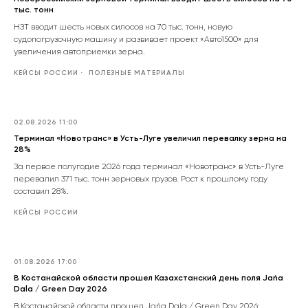
тыс. тонн
НЗТ вводит шесть новых силосов на 70 тыс. тонн, новую
судопогрузочную машину и развивает проект «Авто1500» для
увеличения автоприемки зерна.
КЕЙСЫ РОССИИ
ПОЛЕЗНЫЕ МАТЕРИАЛЫ
02.08.2026 11:00
Терминал «Новотранс» в Усть-Луге увеличил перевалку зерна на
28%
За первое полугодие 2026 года терминал «Новотранс» в Усть-Луге
перевалил 371 тыс. тонн зерновых грузов. Рост к прошлому году
составил 28%.
КЕЙСЫ РОССИИ
01.08.2026 17:00
В Костанайской области прошел Казахстанский день поля Jańa
Dala / Green Day 2026
В Костанайской области прошел Jańa Dala / Green Day 2026: