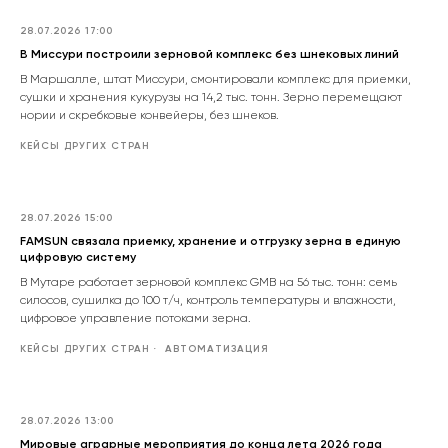
28.07.2026 17:00
В Миссури построили зерновой комплекс без шнековых линий
В Маршалле, штат Миссури, смонтировали комплекс для приемки,
сушки и хранения кукурузы на 14,2 тыс. тонн. Зерно перемещают
нории и скребковые конвейеры, без шнеков.
КЕЙСЫ ДРУГИХ СТРАН
28.07.2026 15:00
FAMSUN связала приемку, хранение и отгрузку зерна в единую
цифровую систему
В Мутаре работает зерновой комплекс GMB на 56 тыс. тонн: семь
силосов, сушилка до 100 т/ч, контроль температуры и влажности,
цифровое управление потоками зерна.
КЕЙСЫ ДРУГИХ СТРАН
АВТОМАТИЗАЦИЯ
28.07.2026 13:00
Мировые аграрные мероприятия до конца лета 2026 года