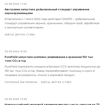
02.08.2026 17:00
Австралия запустила добровольный стандарт управления
зернохранилищами
В Австралии с 1 июля 2026 года действует GSAMS — добровольный
стандарт управления зерном, хранением, отбором проб, обработкой
и экспортным соответствием.
КЕЙСЫ ДРУГИХ СТРАН
02.08.2026 15:00
PureField запустила комплекс улавливания и хранения 150 тыс.
тонн CO₂ в год
PureField Ingredients открыла в Канзасе CCS-комплекс мощностью до
150 тыс. тонн CO₂ в год. Завод перерабатывает пшеницу и сорго в
пищевые ингредиенты, этанол и кормовой продукт.
ПОЛЕЗНЫЕ МАТЕРИАЛЫ
КЕЙСЫ ДРУГИХ СТРАН
02.08.2026 13:00
Новороссийский зерновой терминал вводит шесть силосов на 70