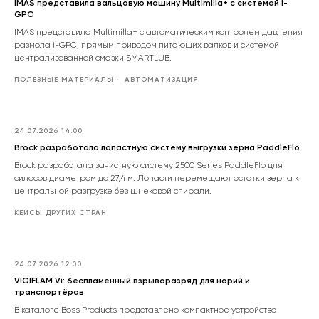
IMAS представила вальцовую машину Multimilla+ с системой i-
GPC
IMAS представила Multimilla+ с автоматическим контролем давления
размола i-GPC, прямым приводом питающих валков и системой
централизованной смазки SMARTLUB.
ПОЛЕЗНЫЕ МАТЕРИАЛЫ
АВТОМАТИЗАЦИЯ
24.07.2026 14:00
Brock разработала лопастную систему выгрузки зерна PaddleFlo
Brock разработала зачистную систему 2500 Series PaddleFlo для
силосов диаметром до 27,4 м. Лопасти перемещают остатки зерна к
центральной разгрузке без шнековой спирали.
КЕЙСЫ ДРУГИХ СТРАН
24.07.2026 12:00
VIGIFLAM Vi: беспламенный взрыворазряд для норий и
транспортёров
В каталоге Boss Products представлено компактное устройство