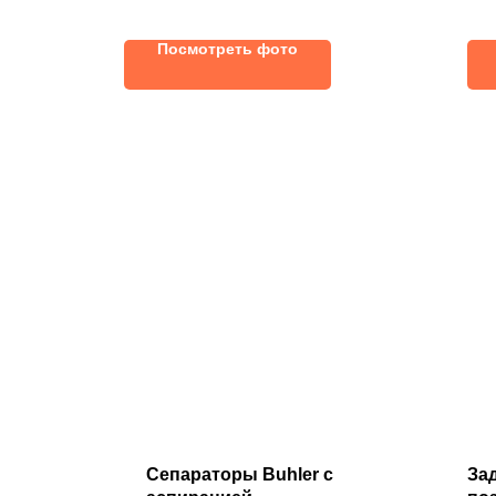
самотечной системы
си
самотечной системы согласно
сил
транспортному оборудованию!
Посмотреть фото
Сепараторы Buhler с
За