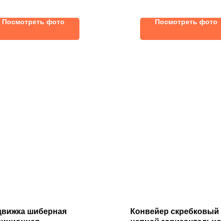
лоса
оса
том числе семенных зав
турецких и китайских
Посмотреть фото
Посмотреть фото
производителей
движка шиберная
Конвейер скребковый