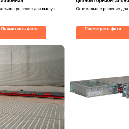
зиционная
цепной горизонтально
наклонный для зерна
кальное решение для выгрузки
Оптимальное решение для
астичным открытием задвижки
строительства на поверхно
втоматическим управлением!
земли
Посмотреть фото
Посмотреть фото