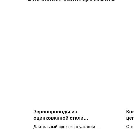
Зернопроводы из
Ко
оцинкованной стали
це
квадратного сечения с
вы
Длительный срок эксплуатации и
Опт
футеровкой для
ст
реальная производительность
быс