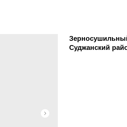
Зерносушильный 
Суджанский рай