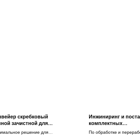
нвейер скребковый
Инжиниринг и поста
пной зачистной для
комплектных
грузки зерна из
технологических ли
имальное решение для
По обработке и перераб
ального плоскодонного
заводов
трой и полный разгрузки
зерновых и масличных ку