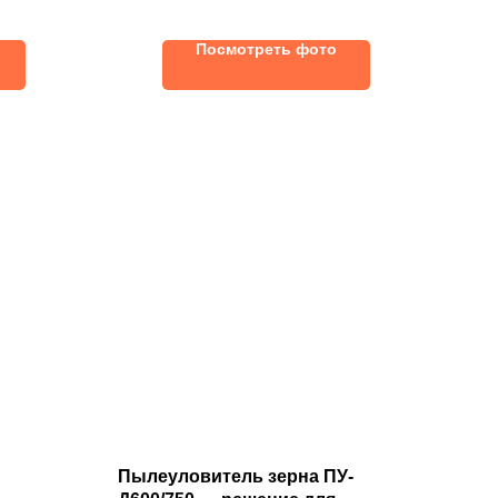
одов
сохранности зерна в
необходимом качестве в течение
Посмотреть фото
заданного периода времени
Пылеуловитель зерна ПУ-