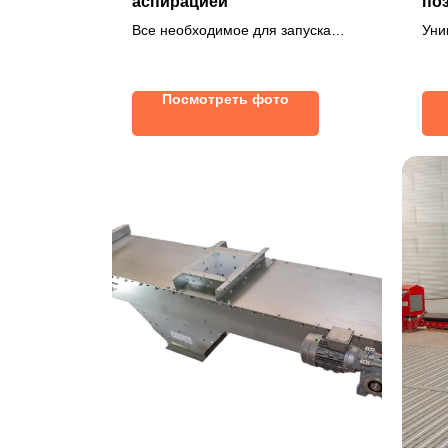
аспирацией
по
Все необходимое для запуска
Уни
сепаратора
с ч
с а
Посмотреть фото