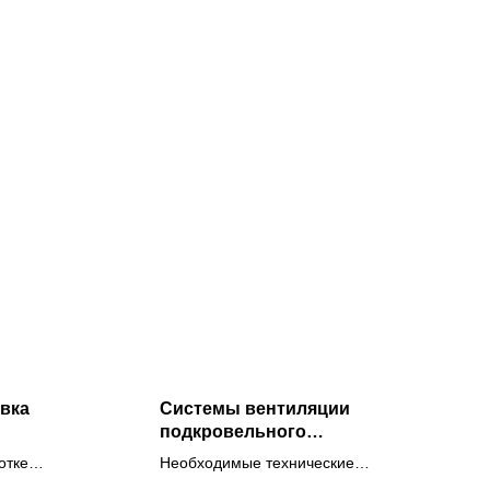
вка
Системы вентиляции
подкровельного
ний или
пространства стальных
отке
Необходимые технические
плоскодонных силосов
льтур, в
решения для обеспечения