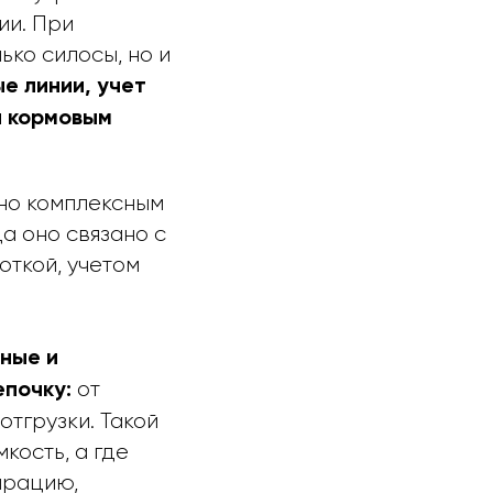
ии. При
ько силосы, но и
е линии, учет
и кормовым
нно комплексным
а оно связано с
ткой, учетом
ные и
от
епочку:
отгрузки. Такой
кость, а где
ирацию,