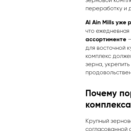
зерновой компле
переработку и 
Al Ain Mills уж
что ежедневная
—
ассортименте
для восточной к
комплекс долже
зерна, укрепить
продовольствен
Почему по
комплекса
Крупный зерново
согласованной 