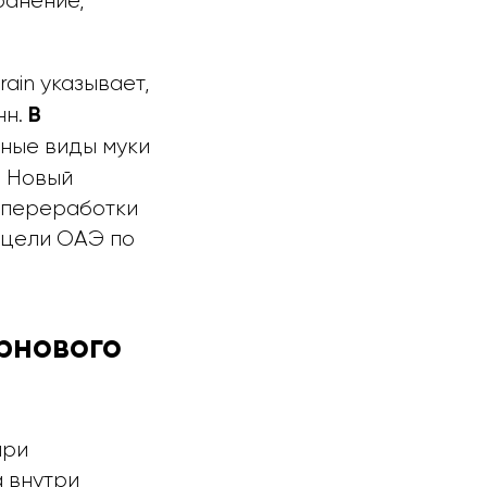
ранение,
ain указывает,
нн.
В
нные виды муки
. Новый
 переработки
 цели ОАЭ по
рнового
при
а внутри