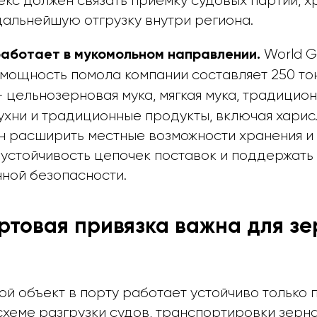
кс должен связать приемку судовых партий, х
дальнейшую отгрузку внутри региона.
World Gr
е работает в мукомольном направлении.
 мощность помола компании составляет 250 то
 цельнозерновая мука, мягкая мука, традицио
ухни и традиционные продукты, включая харис
н расширить местные возможности хранения и
 устойчивость цепочек поставок и поддержать
ной безопасности.
ртовая привязка важна для зе
й объект в порту работает устойчиво только 
схеме разгрузки судов, транспортировки зерн