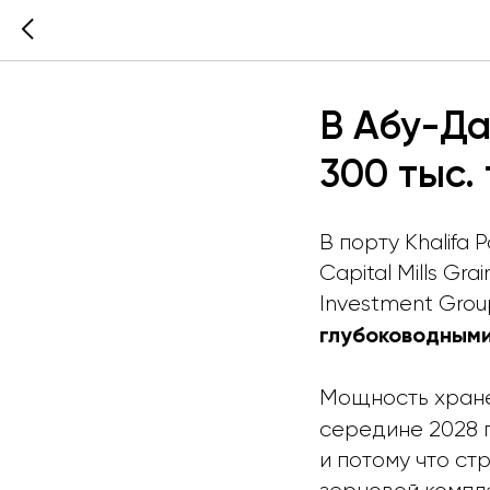
В Абу-Да
300 тыс.
В порту Khalifa
Capital Mills Gr
Investment Grou
глубоководными
Мощность хране
середине 2028 г
и потому что ст