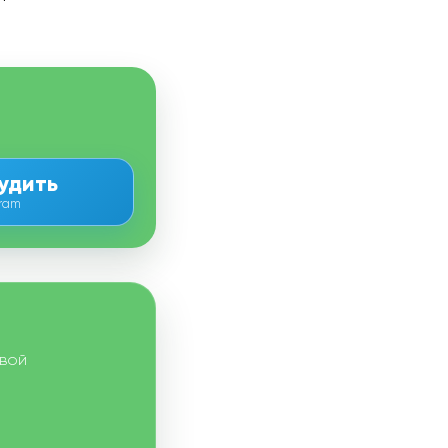
удить
gram
овой