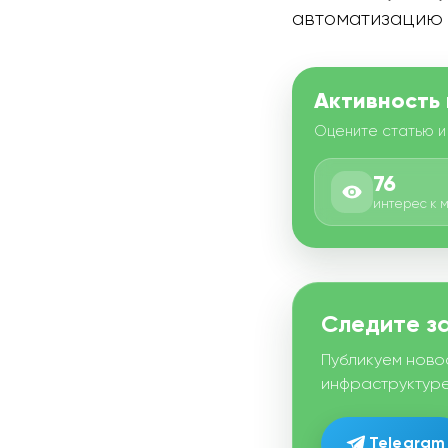
автоматизацию и
Активность
Оцените статью и
76
интерес к 
Следите за
Публикуем ново
инфраструктуре
Telegram