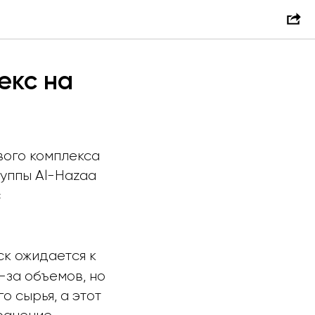
екс на
ового комплекса
группы Al-Hazaa
с
ск ожидается к
-за объемов, но
о сырья, а этот