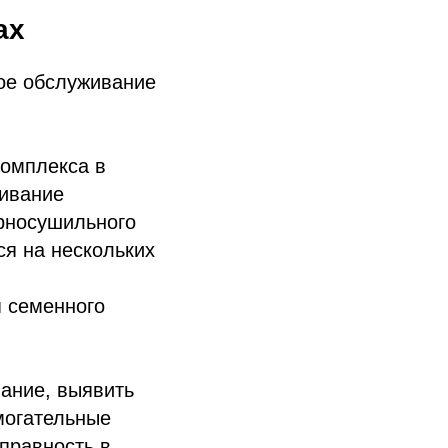
ах
ое обслуживание
комплекса в
живание
ерносушильного
я на нескольких
я семенного
вание, выявить
омогательные
правность в