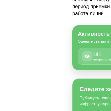
период приемки 
работа линии.
Активность
Оцените статью и 
181
интерес к м
Следите з
Публикуем новос
инфраструктуре.