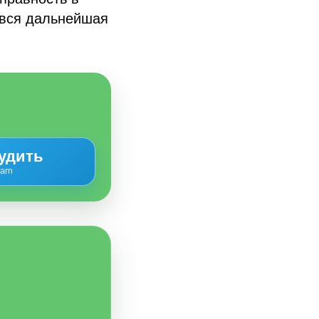
т вся дальнейшая
удить
ram