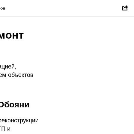
тов
емонт
ацией,
ем объектов
 Обояни
реконструкции
ТП и