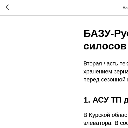
На
БАЗУ-Ру
силосов
Вторая часть те
хранением зерн
перед сезонной 
1. АСУ ТП 
В Курской облас
элеватора. В со