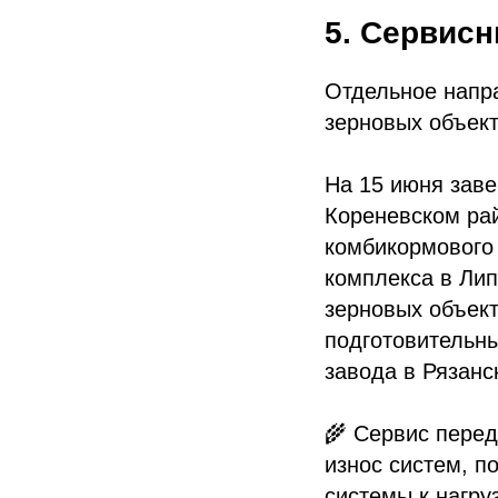
5. Сервис
Отдельное напр
зерновых объект
На 15 июня зав
Кореневском ра
комбикормового
комплекса в Лип
зерновых объект
подготовительн
завода в Рязанс
🌾 Сервис перед
износ систем, п
системы к нагру