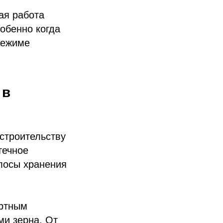
ая работа
обенно когда
режиме
 в
 строительству
течное
лосы хранения
ортным
и зерна. От