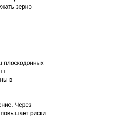
ужать зерно
ыш плоскодонных
ыш.
аны в
ение. Через
о повышает риски